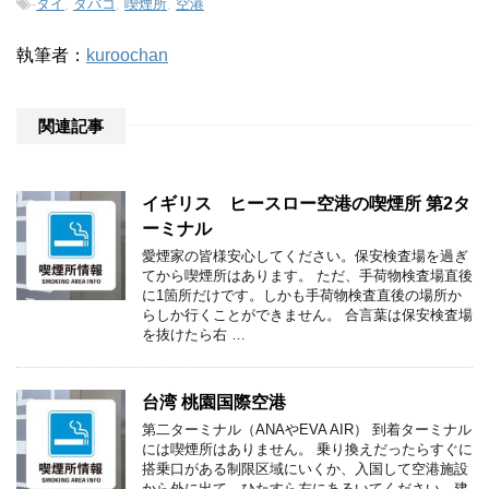
-
タイ
,
タバコ
,
喫煙所
,
空港
執筆者：
kuroochan
関連記事
イギリス ヒースロー空港の喫煙所 第2タ
ーミナル
愛煙家の皆様安心してください。保安検査場を過ぎ
てから喫煙所はあります。 ただ、手荷物検査場直後
に1箇所だけです。しかも手荷物検査直後の場所か
らしか行くことができません。 合言葉は保安検査場
を抜けたら右 …
台湾 桃園国際空港
第二ターミナル（ANAやEVA AIR） 到着ターミナル
には喫煙所はありません。 乗り換えだったらすぐに
搭乗口がある制限区域にいくか、入国して空港施設
から外に出て、ひたすら左にあるいてください。建