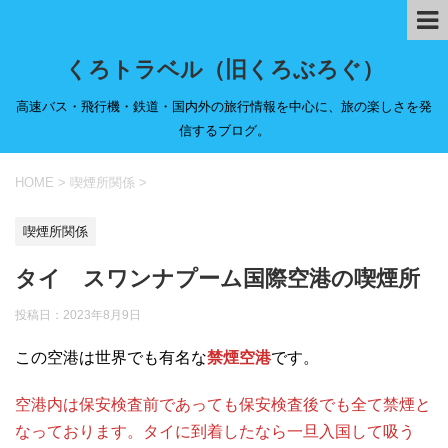
くろトラベル（旧くろぶろぐ）
高速バス・飛行機・鉄道・国内外の旅行情報を中心に、旅の楽しさを発
信するブログ。
HOME
>
喫煙所関係
>
喫煙所関係
タイ スワンナプーム国際空港の喫煙所
投稿日：
2023年8月9日
この空港は世界でも有名な
禁煙空港
です。
空港内は保安検査前であっても保安検査後でも全て禁煙と
なっております。タイに到着したなら一旦入国して吸う