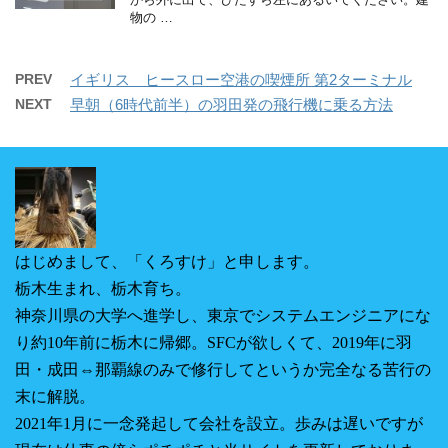
物の …
PREV
イギリス ヒースロー空港の喫煙所 第2ターミナル
NEXT
早朝（6時代前半）の羽田発の飛行機に乗る方法
はじめまして、「くろすけ」と申します。
栃木生まれ、栃木育ち。
神奈川県の大学へ進学し、東京でシステムエンジニアにな
り約10年前に栃木に帰郷。SFCが欲しくて、2019年に羽
田・成田⇔那覇線のみで修行してというか完全なる苦行の
末に解脱。
2021年1月に一念発起して会社を設立。
歩みは遅いですが