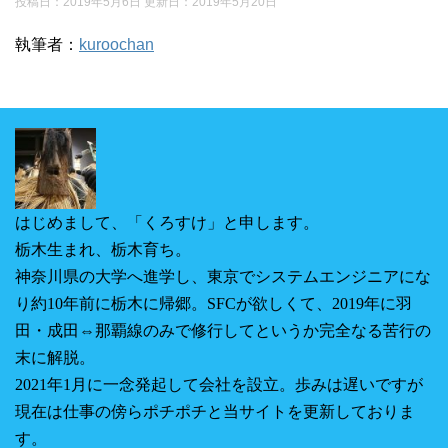
投稿日：2019年5月6日 更新日：
2019年5月20日
執筆者：
kuroochan
はじめまして、「くろすけ」と申します。
栃木生まれ、栃木育ち。
神奈川県の大学へ進学し、東京でシステムエンジニアにな
り約10年前に栃木に帰郷。SFCが欲しくて、2019年に羽
田・成田⇔那覇線のみで修行してというか完全なる苦行の
末に解脱。
2021年1月に一念発起して会社を設立。
歩みは遅いですが
現在は仕事の傍らポチポチと当サイトを更新しておりま
す。