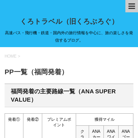
くろトラベル（旧くろぶろぐ）
高速バス・飛行機・鉄道・国内外の旅行情報を中心に、旅の楽しさを発
信するブログ。
HOME
>
PP一覧（福岡発着）
福岡発着の主要路線一覧（ANA SUPER
VALUE）
発着①
発着②
プレミアムポ
獲得マイル
イント
ク
ANA
ANA
ANA
ラ
カー
ワイ
ゴー