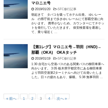
マロニエ号
2019/01/20
-
SFC修行記事
朝起きて タバコを吸ってホテル出発。 ゆいレー
ル の県庁前まで歩きゆいレールにて那覇空港に向
かいます。 携帯がないため、カウンターにてチケッ
トを発行していただきます。 保安検査場を通過し
て、乗り場近く …
【第1レグ】マロニエ号→羽田（HND)→
那覇（OKA) OKAタッチ
2019/01/19
-
SFC修行記事
1:30 自宅から空港バスのある関東バスの柳田車庫へ
向かいます。 3:05 栃木県宇都宮市にある柳田車庫
より羽田空港第2ターミナルへ向けて出発いたしま
した。日々の疲れもあり、爆睡。 5:38 無事羽田 …
« 前へ
1
2
3
4
次へ »