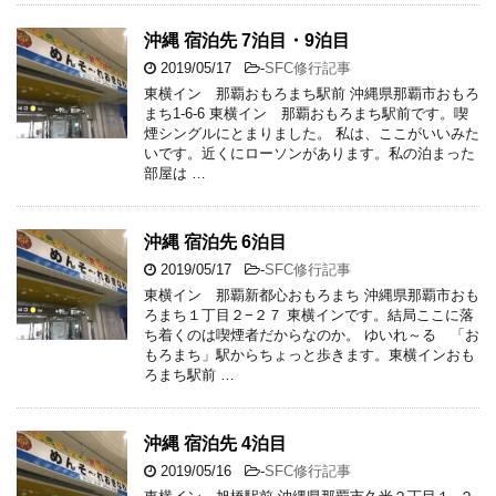
沖縄 宿泊先 7泊目・9泊目
2019/05/17
-
SFC修行記事
東横イン 那覇おもろまち駅前 沖縄県那覇市おもろ
まち1-6-6 東横イン 那覇おもろまち駅前です。喫
煙シングルにとまりました。 私は、ここがいいみた
いです。近くにローソンがあります。私の泊まった
部屋は …
沖縄 宿泊先 6泊目
2019/05/17
-
SFC修行記事
東横イン 那覇新都心おもろまち 沖縄県那覇市おも
ろまち１丁目２−２７ 東横インです。結局ここに落
ち着くのは喫煙者だからなのか。 ゆいれ～る 「お
もろまち」駅からちょっと歩きます。東横インおも
ろまち駅前 …
沖縄 宿泊先 4泊目
2019/05/16
-
SFC修行記事