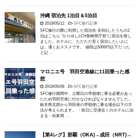
沖縄 宿泊先 1泊目＆5泊目
2019/05/12
-
SFC修行記事
SFC修行の際に利用した宿泊先 全9泊したうちの2
泊はこちら ”かりゆしLCH泉崎県庁前”に宿泊を致し
ました。ホテルに、ただただ安く宿泊したい人に
は、凄くおススメです。 値段は5000円以下だった
と記 …
マロニエ号 羽田空港線に11回乗った感
想
2019/05/08
-
SFC修行記事
SFC修行期間中、土曜日の早朝便に乗る必要があっ
たため羽田空港に行かなければなりませんでした。
栃木県北部から羽田発の早朝便に乗る場合以下の方
法が考えられます。 ・前日に空港近くのホテルに泊
まる・自家用 …
【第4レグ】那覇（OKA)→成田（NRT)→