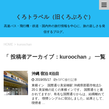
くろトラベル（旧くろぶろぐ）
高速バス・飛行機・鉄道・国内外の旅行情報を中心に、旅の楽しさを発
信するブログ。
HOME
>
kuroochan
「 投稿者アーカイブ：kuroochan 」 一覧
沖縄 宿泊 8泊目
2019/05/17
-
SFC修行記事
東横イン 国際通り美栄橋駅 沖縄県那覇市牧志1-
20-1 美栄橋の近くの東横インです。 国際通りと書
かれてますが、有名な国際通りからは、結構離れて
ます。 喫煙シングルに宿泊しました。結果として、
喫煙者 …