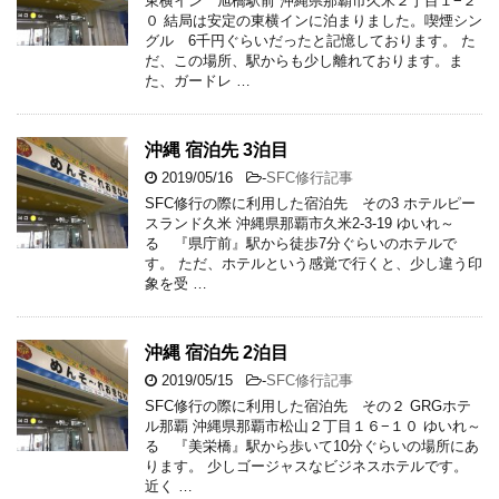
東横イン 旭橋駅前 沖縄県那覇市久米２丁目１−２
０ 結局は安定の東横インに泊まりました。喫煙シン
グル 6千円ぐらいだったと記憶しております。 た
だ、この場所、駅からも少し離れております。ま
た、ガードレ …
沖縄 宿泊先 3泊目
2019/05/16
-
SFC修行記事
SFC修行の際に利用した宿泊先 その3 ホテルピー
スランド久米 沖縄県那覇市久米2-3-19 ゆいれ～
る 『県庁前』駅から徒歩7分ぐらいのホテルで
す。 ただ、ホテルという感覚で行くと、少し違う印
象を受 …
沖縄 宿泊先 2泊目
2019/05/15
-
SFC修行記事
SFC修行の際に利用した宿泊先 その２ GRGホテ
ル那覇 沖縄県那覇市松山２丁目１６−１０ ゆいれ～
る 『美栄橋』駅から歩いて10分ぐらいの場所にあ
ります。 少しゴージャスなビジネスホテルです。
近く …